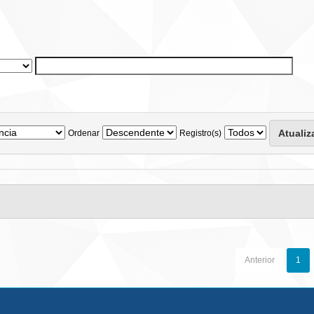
Ordenar
Registro(s)
Anterior
1