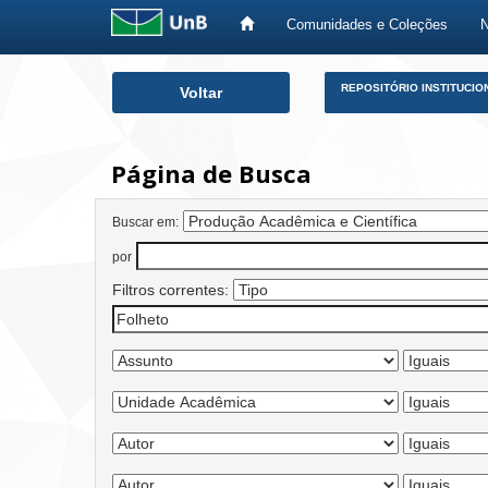
Comunidades e Coleções
Skip
REPOSITÓRIO INSTITUCIO
Voltar
navigation
Página de Busca
Buscar em:
por
Filtros correntes: