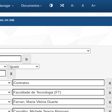
Navegar
Documentos
A-
A
A+
NAL DA UNB