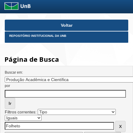
Skip
Voltar
navigation
REPOSITÓRIO INSTITUCIONAL DA UNB
Página de Busca
Buscar em:
por
Filtros correntes: