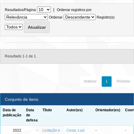
|
Resultados/Página
Ordenar registros por
Ordenar
Registro(s)
Resultado 1-1 de 1.
Anterior
1
Próximo
Conjunto de itens:
Data de
Data
Título
Autor(es)
Orientador(es)
Coor
publicação
de
defesa
2022
-
Licitação e
Cesar, Luiz
-
-