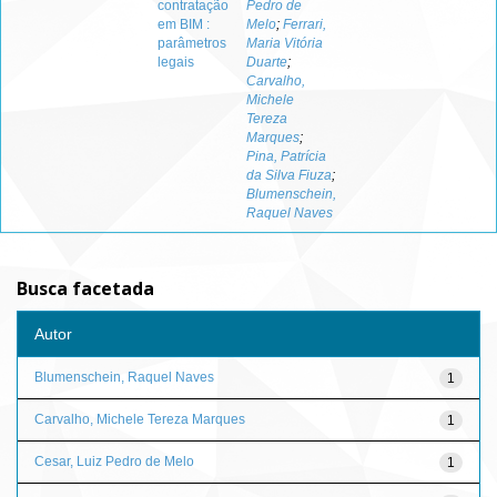
contratação
Pedro de
em BIM :
Melo
;
Ferrari,
parâmetros
Maria Vitória
legais
Duarte
;
Carvalho,
Michele
Tereza
Marques
;
Pina, Patrícia
da Silva Fiuza
;
Blumenschein,
Raquel Naves
Busca facetada
Autor
Blumenschein, Raquel Naves
1
Carvalho, Michele Tereza Marques
1
Cesar, Luiz Pedro de Melo
1