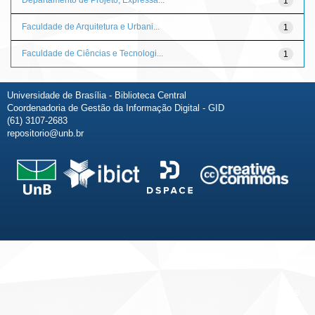
1
Faculdade de Arquitetura e Urbani...
1
Faculdade de Ciências e Tecnologi...
1
Universidade de Brasília - Biblioteca Central
Coordenadoria de Gestão da Informação Digital - GID
(61) 3107-2683
repositorio@unb.br
Fale conosco
Sobre