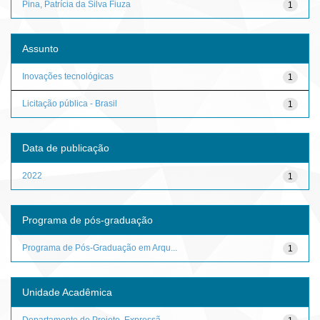
Pina, Patrícia da Silva Fiuza
1
Assunto
Inovações tecnológicas
1
Licitação pública - Brasil
1
Data de publicação
2022
1
Programa de pós-graduação
Programa de Pós-Graduação em Arqu...
1
Unidade Acadêmica
Departamento de Projeto, Expressã...