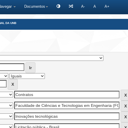
Navegar
Documentos
A-
A
A+
NAL DA UNB