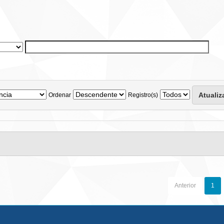
Ordenar
Registro(s)
Anterior
1