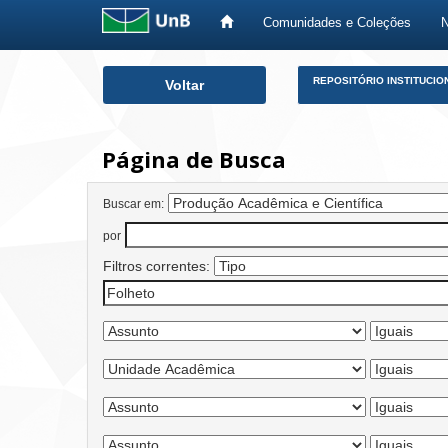
Comunidades e Coleções
Skip
REPOSITÓRIO INSTITUCIO
Voltar
navigation
Página de Busca
Buscar em:
por
Filtros correntes: