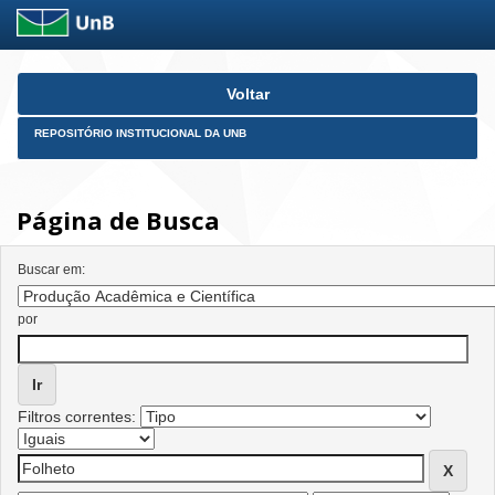
Skip
Voltar
navigation
REPOSITÓRIO INSTITUCIONAL DA UNB
Página de Busca
Buscar em:
por
Filtros correntes: