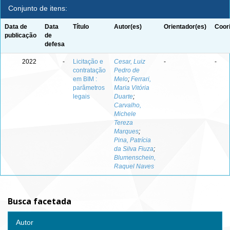
Conjunto de itens:
Data de
Data
Título
Autor(es)
Orientador(es)
Coor
publicação
de
defesa
2022
-
Licitação e
Cesar, Luiz
-
-
contratação
Pedro de
em BIM :
Melo
;
Ferrari,
parâmetros
Maria Vitória
legais
Duarte
;
Carvalho,
Michele
Tereza
Marques
;
Pina, Patrícia
da Silva Fiuza
;
Blumenschein,
Raquel Naves
Busca facetada
Autor