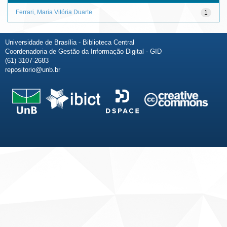
Ferrari, Maria Vitória Duarte
1
Universidade de Brasília - Biblioteca Central
Coordenadoria de Gestão da Informação Digital - GID
(61) 3107-2683
repositorio@unb.br
Fale conosco
Sobre