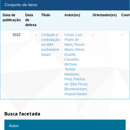
Conjunto de itens:
Data de
Data
Título
Autor(es)
Orientador(es)
Coor
publicação
de
defesa
2022
-
Licitação e
Cesar, Luiz
-
-
contratação
Pedro de
em BIM :
Melo
;
Ferrari,
parâmetros
Maria Vitória
legais
Duarte
;
Carvalho,
Michele
Tereza
Marques
;
Pina, Patrícia
da Silva Fiuza
;
Blumenschein,
Raquel Naves
Busca facetada
Autor