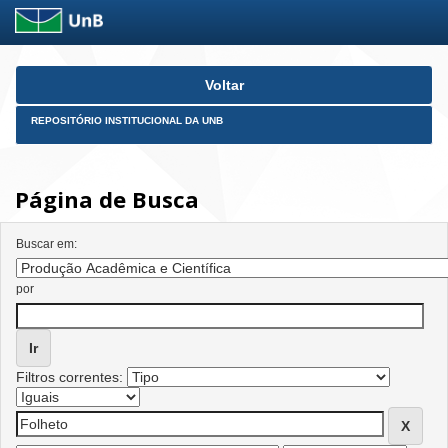
Skip
Voltar
navigation
REPOSITÓRIO INSTITUCIONAL DA UNB
Página de Busca
Buscar em:
por
Filtros correntes: