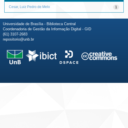
Cesar, Luiz Pedro de Melo
1
Universidade de Brasília - Biblioteca Central
Coordenadoria de Gestão da Informação Digital - GID
(61) 3107-2683
repositorio@unb.br
Fale conosco
Sobre