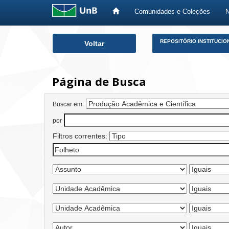
Comunidades e Coleções
Skip
REPOSITÓRIO INSTITUCIO
Voltar
navigation
Página de Busca
Buscar em:
por
Filtros correntes: