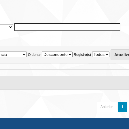
Ordenar
Registro(s)
Anterior
1