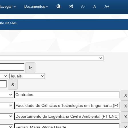
Navegar
Documentos
A-
A
A+
NAL DA UNB