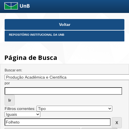
Skip
Voltar
navigation
REPOSITÓRIO INSTITUCIONAL DA UNB
Página de Busca
Buscar em:
por
Filtros correntes: