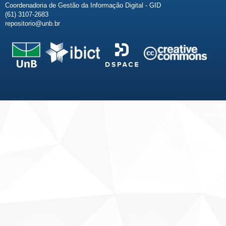
Coordenadoria de Gestão da Informação Digital - GID
(61) 3107-2683
repositorio@unb.br
Fale conosco
Sobre