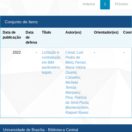
Anterior
1
Próximo
Conjunto de itens:
Data de
Data
Título
Autor(es)
Orientador(es)
Coor
publicação
de
defesa
2022
-
Licitação e
Cesar, Luiz
-
-
contratação
Pedro de
em BIM :
Melo
;
Ferrari,
parâmetros
Maria Vitória
legais
Duarte
;
Carvalho,
Michele
Tereza
Marques
;
Pina, Patrícia
da Silva Fiuza
;
Blumenschein,
Raquel Naves
Universidade de Brasília - Biblioteca Central