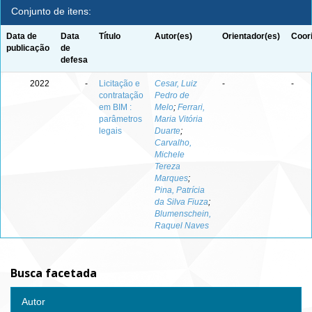
Conjunto de itens:
Data de
Data
Título
Autor(es)
Orientador(es)
Coor
publicação
de
defesa
2022
-
Licitação e
Cesar, Luiz
-
-
contratação
Pedro de
em BIM :
Melo
;
Ferrari,
parâmetros
Maria Vitória
legais
Duarte
;
Carvalho,
Michele
Tereza
Marques
;
Pina, Patrícia
da Silva Fiuza
;
Blumenschein,
Raquel Naves
Busca facetada
Autor