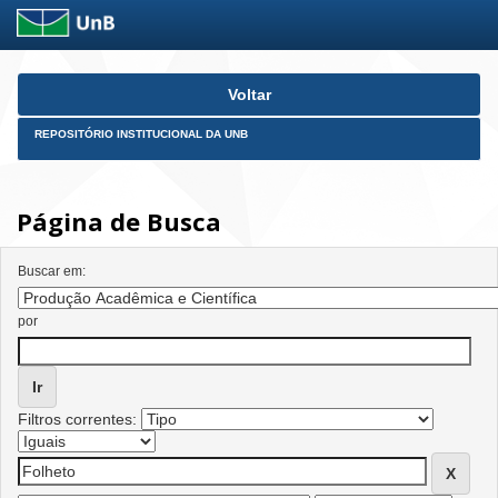
Skip
Voltar
navigation
REPOSITÓRIO INSTITUCIONAL DA UNB
Página de Busca
Buscar em:
por
Filtros correntes: