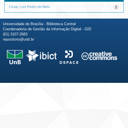
Cesar, Luiz Pedro de Melo
1
Universidade de Brasília - Biblioteca Central
Coordenadoria de Gestão da Informação Digital - GID
(61) 3107-2683
repositorio@unb.br
Fale conosco
Sobre