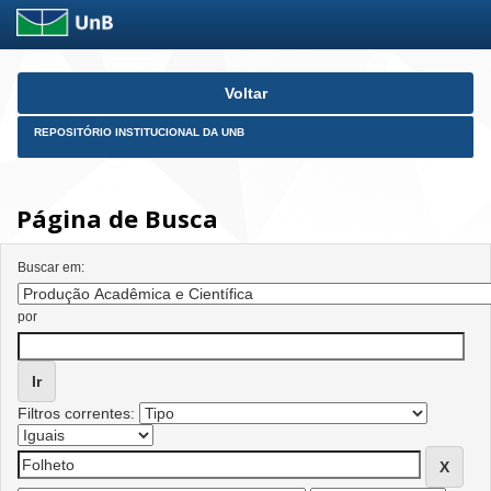
Skip
Voltar
navigation
REPOSITÓRIO INSTITUCIONAL DA UNB
Página de Busca
Buscar em:
por
Filtros correntes: