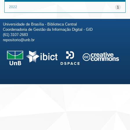
2022
1
Universidade de Brasília - Biblioteca Central
Coordenadoria de Gestão da Informação Digital - GID
(61) 3107-2683
repositorio@unb.br
Fale conosco
Sobre