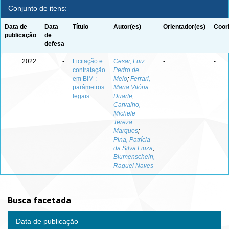
Conjunto de itens:
Data de
Data
Título
Autor(es)
Orientador(es)
Coor
publicação
de
defesa
2022
-
Licitação e
Cesar, Luiz
-
-
contratação
Pedro de
em BIM :
Melo
;
Ferrari,
parâmetros
Maria Vitória
legais
Duarte
;
Carvalho,
Michele
Tereza
Marques
;
Pina, Patrícia
da Silva Fiuza
;
Blumenschein,
Raquel Naves
Busca facetada
Data de publicação