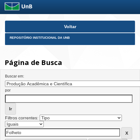
Skip
Voltar
navigation
REPOSITÓRIO INSTITUCIONAL DA UNB
Página de Busca
Buscar em:
por
Filtros correntes: