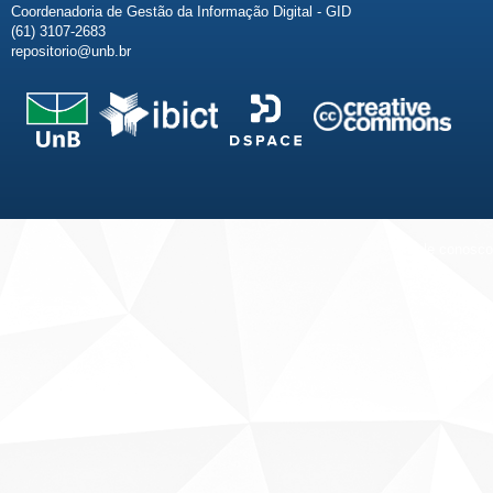
Coordenadoria de Gestão da Informação Digital - GID
(61) 3107-2683
repositorio@unb.br
Fale conosco
Sobre