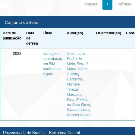
Anterior
1
Próximo
Conjunto de itens:
Data de
Data
Título
Autor(es)
Orientador(es)
Coor
publicação
de
defesa
2022
-
Licitação e
Cesar, Luiz
-
-
contratação
Pedro de
em BIM :
Melo
;
Ferrari,
parâmetros
Maria Vitória
legais
Duarte
;
Carvalho,
Michele
Tereza
Marques
;
Pina, Patrícia
da Silva Fiuza
;
Blumenschein,
Raquel Naves
Universidade de Brasília - Biblioteca Central