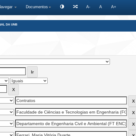
Navegar
Documentos
A-
A
A+
NAL DA UNB