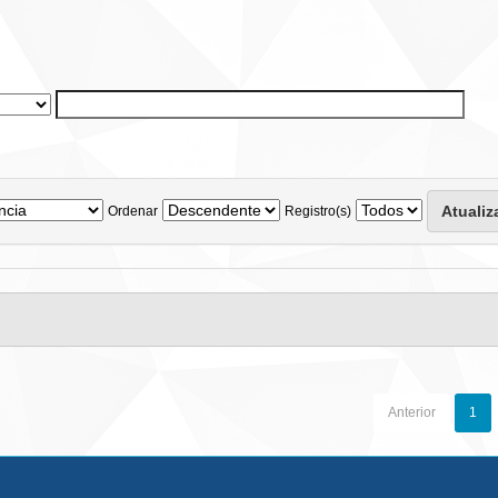
Ordenar
Registro(s)
Anterior
1