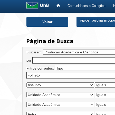
Comunidades e Coleções
Skip
REPOSITÓRIO INSTITUCIO
Voltar
navigation
Página de Busca
Buscar em:
por
Filtros correntes: