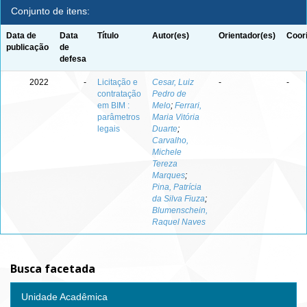
Conjunto de itens:
Data de
Data
Título
Autor(es)
Orientador(es)
Coor
publicação
de
defesa
2022
-
Licitação e
Cesar, Luiz
-
-
contratação
Pedro de
em BIM :
Melo
;
Ferrari,
parâmetros
Maria Vitória
legais
Duarte
;
Carvalho,
Michele
Tereza
Marques
;
Pina, Patrícia
da Silva Fiuza
;
Blumenschein,
Raquel Naves
Busca facetada
Unidade Acadêmica