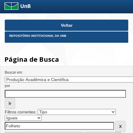
Skip
Voltar
navigation
REPOSITÓRIO INSTITUCIONAL DA UNB
Página de Busca
Buscar em:
por
Filtros correntes: