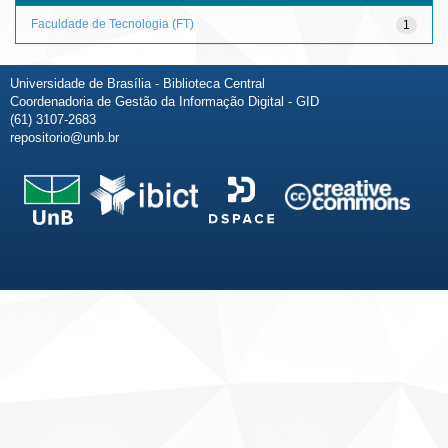
Faculdade de Tecnologia (FT)
1
Universidade de Brasília - Biblioteca Central
Coordenadoria de Gestão da Informação Digital - GID
(61) 3107-2683
repositorio@unb.br
Fale conosco
Sobre