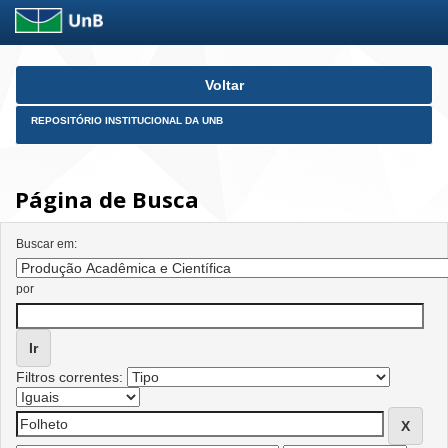
Skip
Voltar
navigation
REPOSITÓRIO INSTITUCIONAL DA UNB
Página de Busca
Buscar em:
por
Filtros correntes: