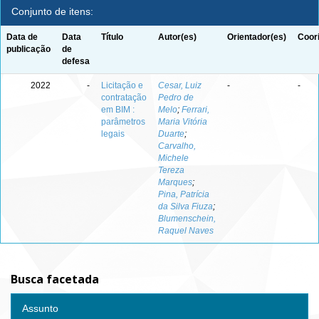
Conjunto de itens:
Data de
Data
Título
Autor(es)
Orientador(es)
Coor
publicação
de
defesa
2022
-
Licitação e
Cesar, Luiz
-
-
contratação
Pedro de
em BIM :
Melo
;
Ferrari,
parâmetros
Maria Vitória
legais
Duarte
;
Carvalho,
Michele
Tereza
Marques
;
Pina, Patrícia
da Silva Fiuza
;
Blumenschein,
Raquel Naves
Busca facetada
Assunto