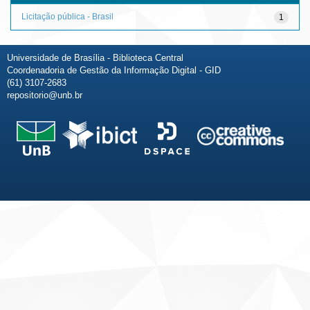
Licitação pública - Brasil
1
Universidade de Brasília - Biblioteca Central
Coordenadoria de Gestão da Informação Digital - GID
(61) 3107-2683
repositorio@unb.br
Fale conosco
Sobre