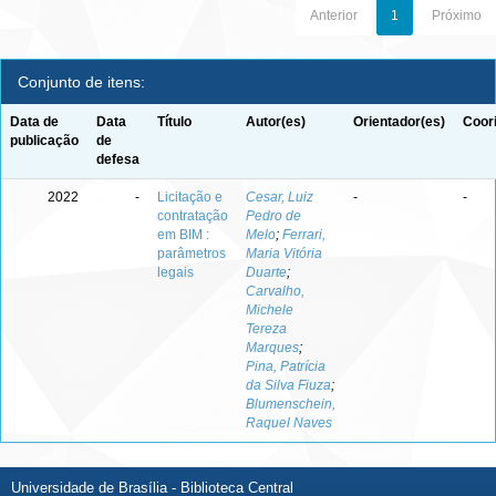
Anterior
1
Próximo
Conjunto de itens:
Data de
Data
Título
Autor(es)
Orientador(es)
Coor
publicação
de
defesa
2022
-
Licitação e
Cesar, Luiz
-
-
contratação
Pedro de
em BIM :
Melo
;
Ferrari,
parâmetros
Maria Vitória
legais
Duarte
;
Carvalho,
Michele
Tereza
Marques
;
Pina, Patrícia
da Silva Fiuza
;
Blumenschein,
Raquel Naves
Universidade de Brasília - Biblioteca Central