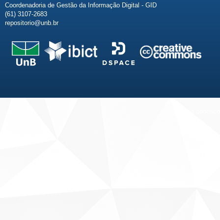
Coordenadoria de Gestão da Informação Digital - GID
(61) 3107-2683
repositorio@unb.br
Fale conosco
Sobre