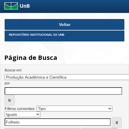
Skip
Voltar
navigation
REPOSITÓRIO INSTITUCIONAL DA UNB
Página de Busca
Buscar em:
por
Filtros correntes: