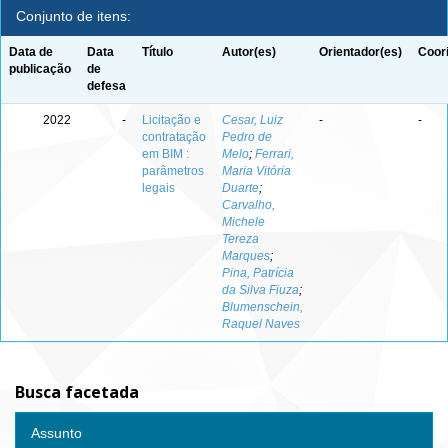
Conjunto de itens:
Data de
Data
Título
Autor(es)
Orientador(es)
Coor
publicação
de
defesa
2022
-
Licitação e
Cesar, Luiz
-
-
contratação
Pedro de
em BIM :
Melo
;
Ferrari,
parâmetros
Maria Vitória
legais
Duarte
;
Carvalho,
Michele
Tereza
Marques
;
Pina, Patrícia
da Silva Fiuza
;
Blumenschein,
Raquel Naves
Busca facetada
Assunto