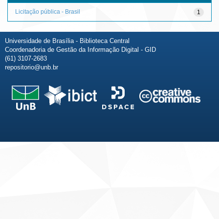
Licitação pública - Brasil
1
Universidade de Brasília - Biblioteca Central
Coordenadoria de Gestão da Informação Digital - GID
(61) 3107-2683
repositorio@unb.br
Fale conosco
Sobre