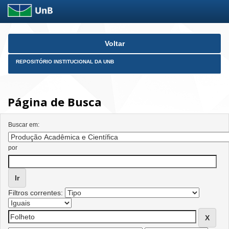
Skip
Voltar
navigation
REPOSITÓRIO INSTITUCIONAL DA UNB
Página de Busca
Buscar em:
por
Filtros correntes: