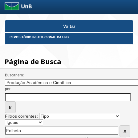
Skip
Voltar
navigation
REPOSITÓRIO INSTITUCIONAL DA UNB
Página de Busca
Buscar em:
por
Filtros correntes: