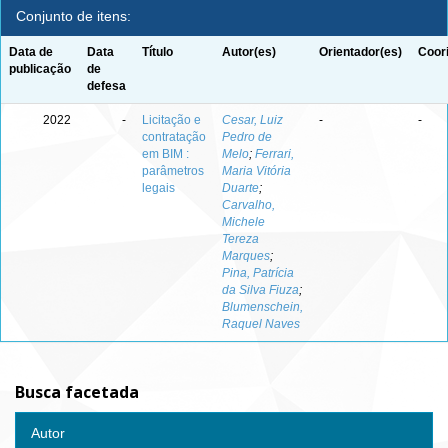
Conjunto de itens:
Data de
Data
Título
Autor(es)
Orientador(es)
Coor
publicação
de
defesa
2022
-
Licitação e
Cesar, Luiz
-
-
contratação
Pedro de
em BIM :
Melo
;
Ferrari,
parâmetros
Maria Vitória
legais
Duarte
;
Carvalho,
Michele
Tereza
Marques
;
Pina, Patrícia
da Silva Fiuza
;
Blumenschein,
Raquel Naves
Busca facetada
Autor