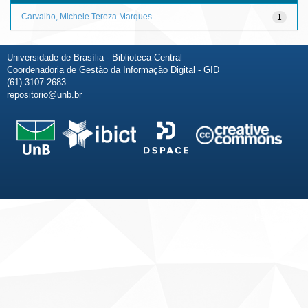
Carvalho, Michele Tereza Marques
1
Universidade de Brasília - Biblioteca Central
Coordenadoria de Gestão da Informação Digital - GID
(61) 3107-2683
repositorio@unb.br
Fale conosco
Sobre