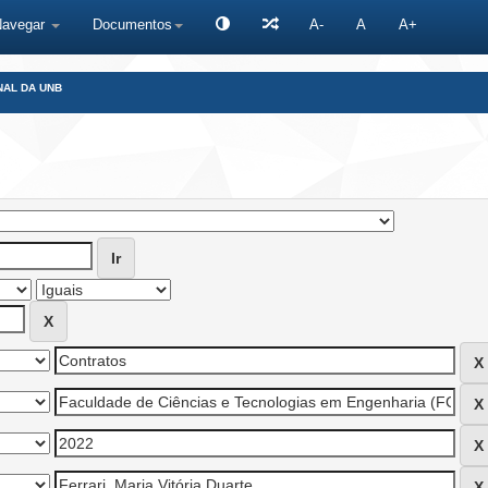
Navegar
Documentos
A-
A
A+
NAL DA UNB