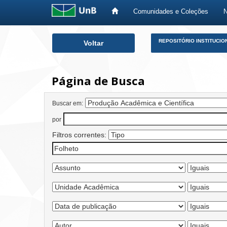
Comunidades e Coleções
Skip
REPOSITÓRIO INSTITUCIO
Voltar
navigation
Página de Busca
Buscar em:
por
Filtros correntes: