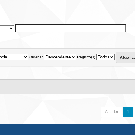
Ordenar
Registro(s)
Anterior
1