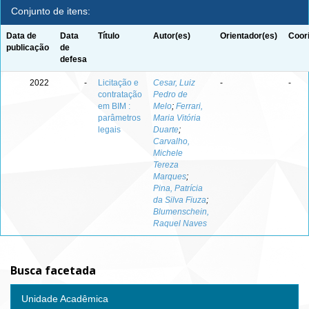
Conjunto de itens:
Data de
Data
Título
Autor(es)
Orientador(es)
Coor
publicação
de
defesa
2022
-
Licitação e
Cesar, Luiz
-
-
contratação
Pedro de
em BIM :
Melo
;
Ferrari,
parâmetros
Maria Vitória
legais
Duarte
;
Carvalho,
Michele
Tereza
Marques
;
Pina, Patrícia
da Silva Fiuza
;
Blumenschein,
Raquel Naves
Busca facetada
Unidade Acadêmica