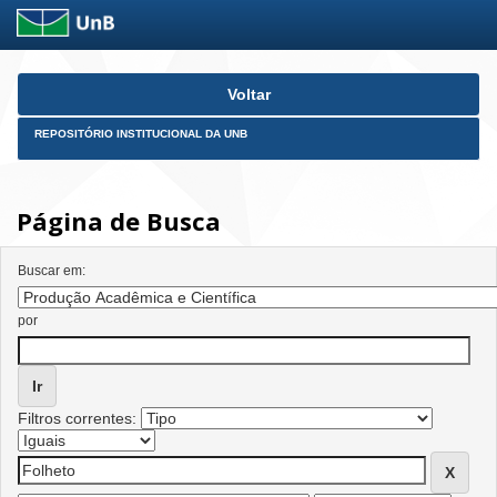
Skip
Voltar
navigation
REPOSITÓRIO INSTITUCIONAL DA UNB
Página de Busca
Buscar em:
por
Filtros correntes: