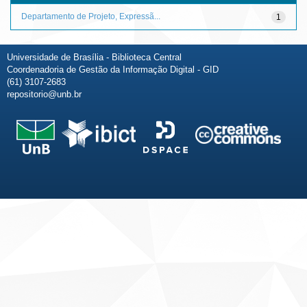
Departamento de Projeto, Expressã...
1
Universidade de Brasília - Biblioteca Central
Coordenadoria de Gestão da Informação Digital - GID
(61) 3107-2683
repositorio@unb.br
Fale conosco
Sobre