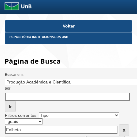
Skip
Voltar
navigation
REPOSITÓRIO INSTITUCIONAL DA UNB
Página de Busca
Buscar em:
por
Filtros correntes: