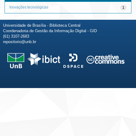
Inovações tecnológicas
1
Universidade de Brasília - Biblioteca Central
Coordenadoria de Gestão da Informação Digital - GID
(61) 3107-2683
repositorio@unb.br
Fale conosco
Sobre