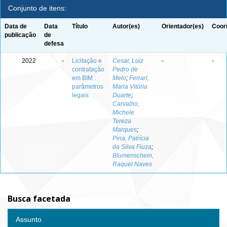
Conjunto de itens:
Data de
Data
Título
Autor(es)
Orientador(es)
Coor
publicação
de
defesa
2022
-
Licitação e
Cesar, Luiz
-
-
contratação
Pedro de
em BIM :
Melo
;
Ferrari,
parâmetros
Maria Vitória
legais
Duarte
;
Carvalho,
Michele
Tereza
Marques
;
Pina, Patrícia
da Silva Fiuza
;
Blumenschein,
Raquel Naves
Busca facetada
Assunto