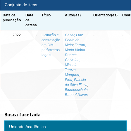
Conjunto de itens:
Data de
Data
Título
Autor(es)
Orientador(es)
Coor
publicação
de
defesa
2022
-
Licitação e
Cesar, Luiz
-
-
contratação
Pedro de
em BIM :
Melo
;
Ferrari,
parâmetros
Maria Vitória
legais
Duarte
;
Carvalho,
Michele
Tereza
Marques
;
Pina, Patrícia
da Silva Fiuza
;
Blumenschein,
Raquel Naves
Busca facetada
Unidade Acadêmica