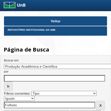
Skip
Voltar
navigation
REPOSITÓRIO INSTITUCIONAL DA UNB
Página de Busca
Buscar em:
por
Filtros correntes: