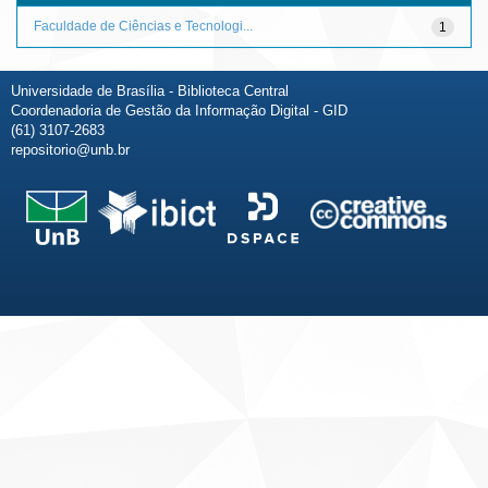
Faculdade de Ciências e Tecnologi...
1
Universidade de Brasília - Biblioteca Central
Coordenadoria de Gestão da Informação Digital - GID
(61) 3107-2683
repositorio@unb.br
Fale conosco
Sobre