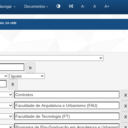
Navegar
Documentos
A-
A
A+
NAL DA UNB