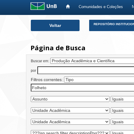
Comunidades e Coleções
Skip
REPOSITÓRIO INSTITUCIO
Voltar
navigation
Página de Busca
Buscar em:
por
Filtros correntes: