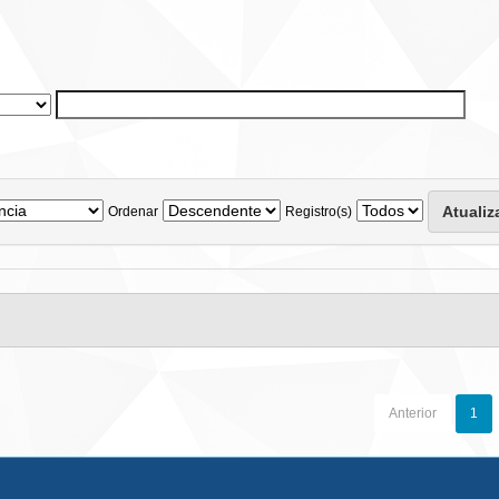
Ordenar
Registro(s)
Anterior
1