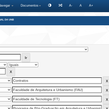
Navegar
Documentos
A-
A
A+
NAL DA UNB