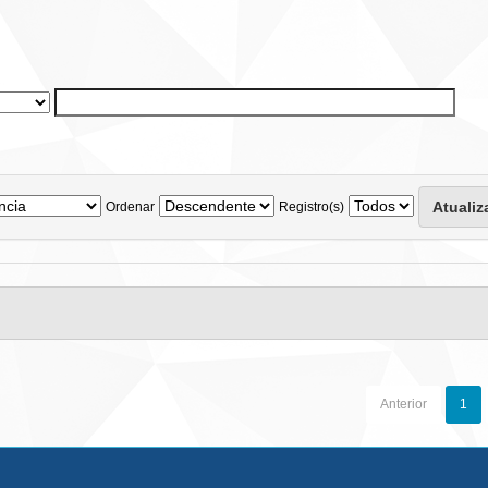
Ordenar
Registro(s)
Anterior
1