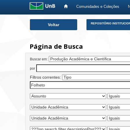
Comunidades e Coleções
Skip
REPOSITÓRIO INSTITUCIO
Voltar
navigation
Página de Busca
Buscar em:
por
Filtros correntes: