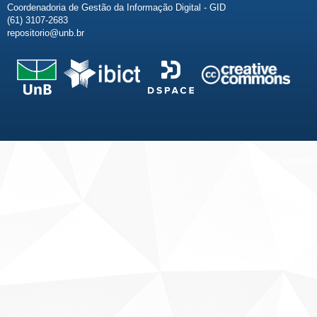
Coordenadoria de Gestão da Informação Digital - GID
(61) 3107-2683
repositorio@unb.br
Fale conosco
Sobre