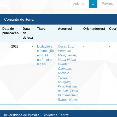
Anterior
1
Próximo
Conjunto de itens:
Data de
Data
Título
Autor(es)
Orientador(es)
Coor
publicação
de
defesa
2022
-
Licitação e
Cesar, Luiz
-
-
contratação
Pedro de
em BIM :
Melo
;
Ferrari,
parâmetros
Maria Vitória
legais
Duarte
;
Carvalho,
Michele
Tereza
Marques
;
Pina, Patrícia
da Silva Fiuza
;
Blumenschein,
Raquel Naves
Universidade de Brasília - Biblioteca Central