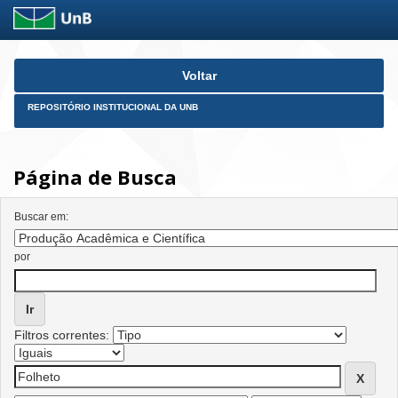
Skip
Voltar
navigation
REPOSITÓRIO INSTITUCIONAL DA UNB
Página de Busca
Buscar em:
por
Filtros correntes: