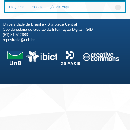
Programa de Pós-Graduação em Arqu...
1
Universidade de Brasília - Biblioteca Central
Coordenadoria de Gestão da Informação Digital - GID
(61) 3107-2683
repositorio@unb.br
Fale conosco
Sobre