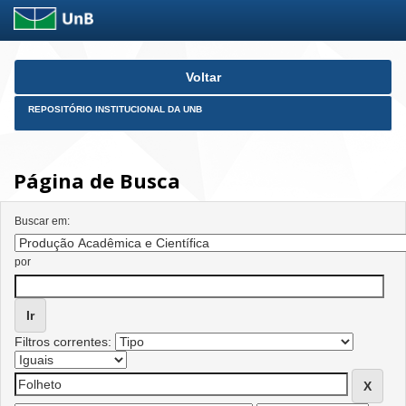
Skip
Voltar
navigation
REPOSITÓRIO INSTITUCIONAL DA UNB
Página de Busca
Buscar em:
por
Filtros correntes: