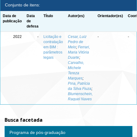
Conjunto de itens:
Data de
Data
Título
Autor(es)
Orientador(es)
Coor
publicação
de
defesa
2022
-
Licitação e
Cesar, Luiz
-
-
contratação
Pedro de
em BIM :
Melo
;
Ferrari,
parâmetros
Maria Vitória
legais
Duarte
;
Carvalho,
Michele
Tereza
Marques
;
Pina, Patrícia
da Silva Fiuza
;
Blumenschein,
Raquel Naves
Busca facetada
Programa de pós-graduação