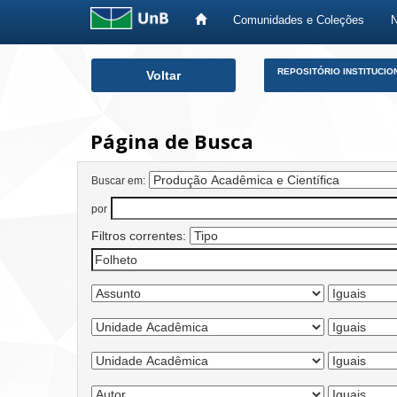
Comunidades e Coleções
Skip
REPOSITÓRIO INSTITUCIO
Voltar
navigation
Página de Busca
Buscar em:
por
Filtros correntes: