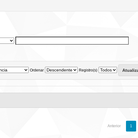
Ordenar
Registro(s)
Anterior
1