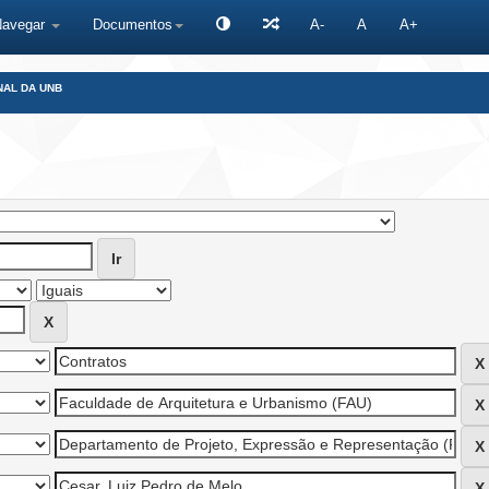
Navegar
Documentos
A-
A
A+
NAL DA UNB