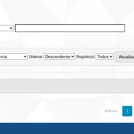
Ordenar
Registro(s)
Anterior
1