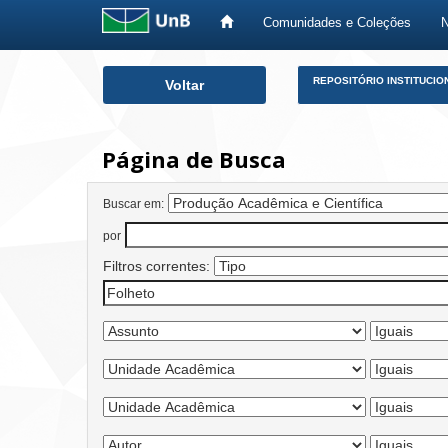
Comunidades e Coleções
Skip
REPOSITÓRIO INSTITUCIO
Voltar
navigation
Página de Busca
Buscar em:
por
Filtros correntes: