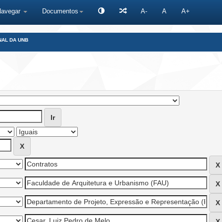
Navegar
Documentos
A-
A
A+
NAL DA UNB