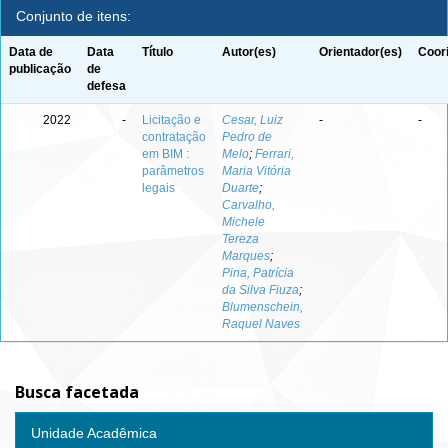
Conjunto de itens:
Data de
Data
Título
Autor(es)
Orientador(es)
Coor
publicação
de
defesa
2022
-
Licitação e
Cesar, Luiz
-
-
contratação
Pedro de
em BIM :
Melo
;
Ferrari,
parâmetros
Maria Vitória
legais
Duarte
;
Carvalho,
Michele
Tereza
Marques
;
Pina, Patrícia
da Silva Fiuza
;
Blumenschein,
Raquel Naves
Busca facetada
Unidade Acadêmica