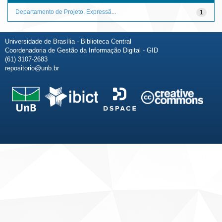
Departamento de Projeto, Expressã...
1
Universidade de Brasília - Biblioteca Central
Coordenadoria de Gestão da Informação Digital - GID
(61) 3107-2683
repositorio@unb.br
Fale conosco
Sobre