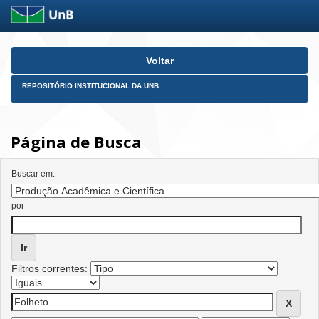
Skip
Voltar
navigation
REPOSITÓRIO INSTITUCIONAL DA UNB
Página de Busca
Buscar em:
por
Filtros correntes: