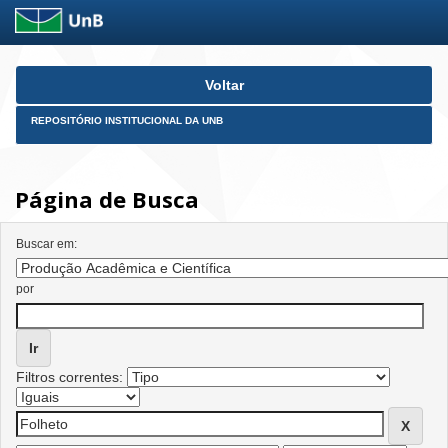
Skip
Voltar
navigation
REPOSITÓRIO INSTITUCIONAL DA UNB
Página de Busca
Buscar em:
por
Filtros correntes: