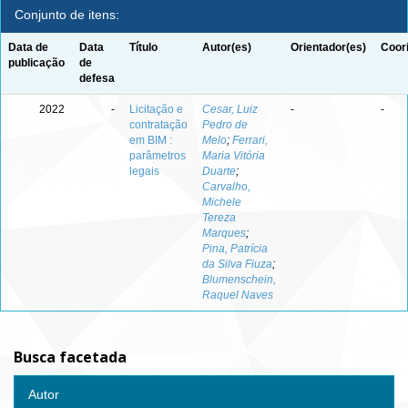
Conjunto de itens:
Data de
Data
Título
Autor(es)
Orientador(es)
Coor
publicação
de
defesa
2022
-
Licitação e
Cesar, Luiz
-
-
contratação
Pedro de
em BIM :
Melo
;
Ferrari,
parâmetros
Maria Vitória
legais
Duarte
;
Carvalho,
Michele
Tereza
Marques
;
Pina, Patrícia
da Silva Fiuza
;
Blumenschein,
Raquel Naves
Busca facetada
Autor