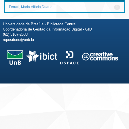
Ferrari, Maria Vitória Duarte
1
Universidade de Brasília - Biblioteca Central
Coordenadoria de Gestão da Informação Digital - GID
(61) 3107-2683
repositorio@unb.br
Fale conosco
Sobre