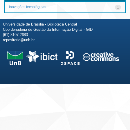
Inovações tecnológicas
1
Universidade de Brasília - Biblioteca Central
Coordenadoria de Gestão da Informação Digital - GID
(61) 3107-2683
repositorio@unb.br
Fale conosco
Sobre