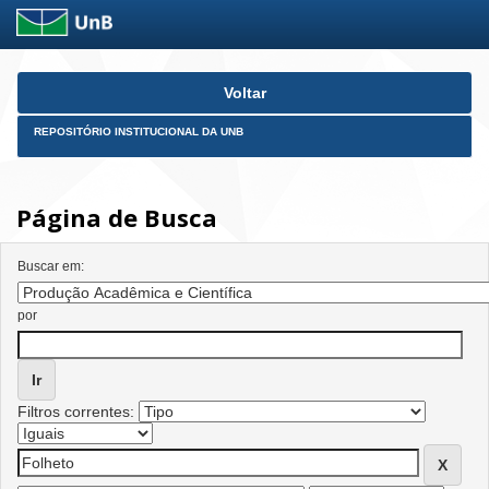
Skip
Voltar
navigation
REPOSITÓRIO INSTITUCIONAL DA UNB
Página de Busca
Buscar em:
por
Filtros correntes: