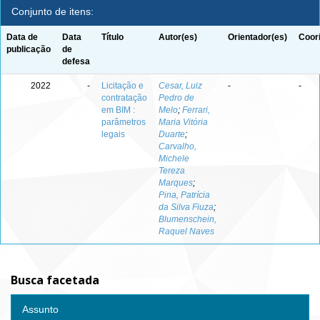
Conjunto de itens:
Data de
Data
Título
Autor(es)
Orientador(es)
Coor
publicação
de
defesa
2022
-
Licitação e
Cesar, Luiz
-
-
contratação
Pedro de
em BIM :
Melo
;
Ferrari,
parâmetros
Maria Vitória
legais
Duarte
;
Carvalho,
Michele
Tereza
Marques
;
Pina, Patrícia
da Silva Fiuza
;
Blumenschein,
Raquel Naves
Busca facetada
Assunto