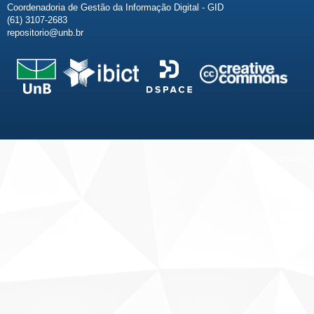
Coordenadoria de Gestão da Informação Digital - GID
(61) 3107-2683
repositorio@unb.br
Fale conosco
Sobre