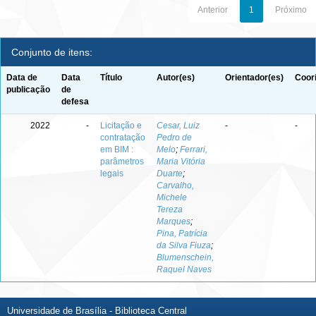
Anterior
1
Próximo
Conjunto de itens:
Data de
Data
Título
Autor(es)
Orientador(es)
Coor
publicação
de
defesa
2022
-
Licitação e
Cesar, Luiz
-
-
contratação
Pedro de
em BIM :
Melo
;
Ferrari,
parâmetros
Maria Vitória
legais
Duarte
;
Carvalho,
Michele
Tereza
Marques
;
Pina, Patrícia
da Silva Fiuza
;
Blumenschein,
Raquel Naves
Universidade de Brasília - Biblioteca Central