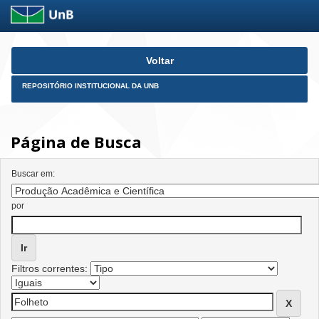
Skip
Voltar
navigation
REPOSITÓRIO INSTITUCIONAL DA UNB
Página de Busca
Buscar em:
por
Filtros correntes: