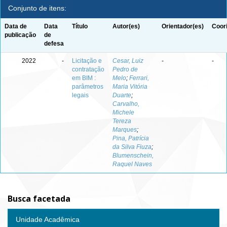
Conjunto de itens:
Data de
Data
Título
Autor(es)
Orientador(es)
Coor
publicação
de
defesa
2022
-
Licitação e
Cesar, Luiz
-
-
contratação
Pedro de
em BIM :
Melo
;
Ferrari,
parâmetros
Maria Vitória
legais
Duarte
;
Carvalho,
Michele
Tereza
Marques
;
Pina, Patrícia
da Silva Fiuza
;
Blumenschein,
Raquel Naves
Busca facetada
Unidade Acadêmica