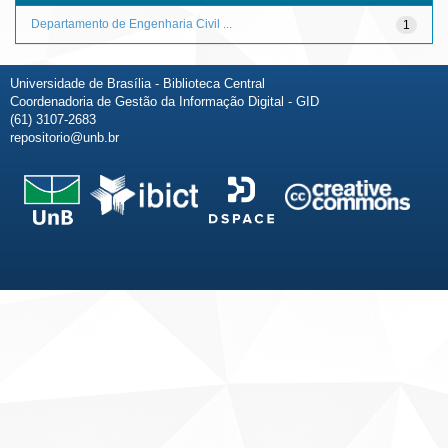
Departamento de Engenharia Civil ...
1
Universidade de Brasília - Biblioteca Central
Coordenadoria de Gestão da Informação Digital - GID
(61) 3107-2683
repositorio@unb.br
Fale conosco
Sobre