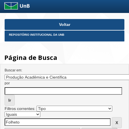
Skip
Voltar
navigation
REPOSITÓRIO INSTITUCIONAL DA UNB
Página de Busca
Buscar em:
por
Filtros correntes: