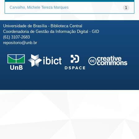
Carvalho, Michele Tereza Marques
1
Universidade de Brasília - Biblioteca Central
Coordenadoria de Gestão da Informação Digital - GID
(61) 3107-2683
repositorio@unb.br
Fale conosco
Sobre