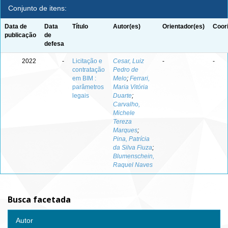
Conjunto de itens:
Data de
Data
Título
Autor(es)
Orientador(es)
Coor
publicação
de
defesa
2022
-
Licitação e
Cesar, Luiz
-
-
contratação
Pedro de
em BIM :
Melo
;
Ferrari,
parâmetros
Maria Vitória
legais
Duarte
;
Carvalho,
Michele
Tereza
Marques
;
Pina, Patrícia
da Silva Fiuza
;
Blumenschein,
Raquel Naves
Busca facetada
Autor