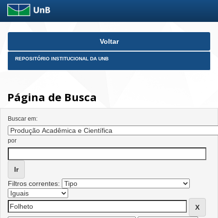
Skip
Voltar
navigation
REPOSITÓRIO INSTITUCIONAL DA UNB
Página de Busca
Buscar em:
por
Filtros correntes: