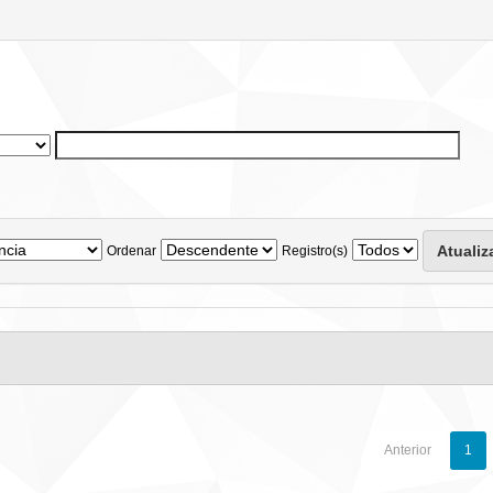
Ordenar
Registro(s)
Anterior
1