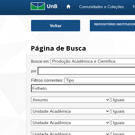
Comunidades e Coleções
Skip
REPOSITÓRIO INSTITUCIO
Voltar
navigation
Página de Busca
Buscar em:
por
Filtros correntes: