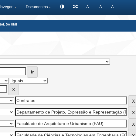
Navegar
Documentos
A-
A
A+
NAL DA UNB