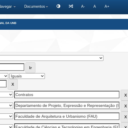
Navegar
Documentos
A-
A
A+
NAL DA UNB