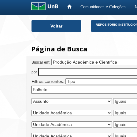
Comunidades e Coleções
Skip
REPOSITÓRIO INSTITUCIO
Voltar
navigation
Página de Busca
Buscar em:
por
Filtros correntes: