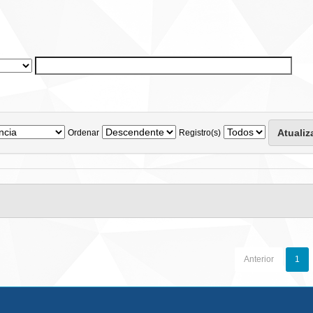
Ordenar
Registro(s)
Anterior
1