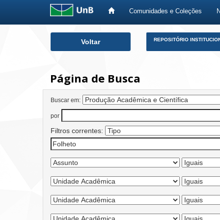
Comunidades e Coleções
Skip
REPOSITÓRIO INSTITUCIO
Voltar
navigation
Página de Busca
Buscar em:
por
Filtros correntes: