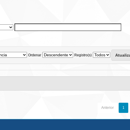
Ordenar
Registro(s)
Anterior
1