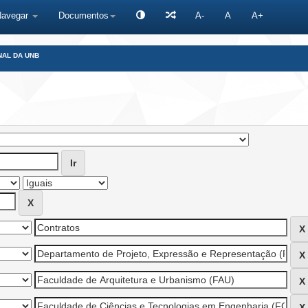
Navegar
Documentos
A-
A
A+
NAL DA UNB