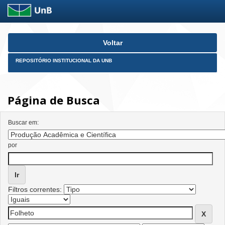
Skip
Voltar
navigation
REPOSITÓRIO INSTITUCIONAL DA UNB
Página de Busca
Buscar em:
por
Filtros correntes: