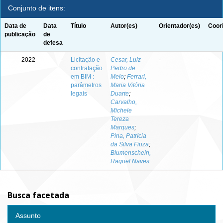
Conjunto de itens:
Data de
Data
Título
Autor(es)
Orientador(es)
Coor
publicação
de
defesa
2022
-
Licitação e
Cesar, Luiz
-
-
contratação
Pedro de
em BIM :
Melo
;
Ferrari,
parâmetros
Maria Vitória
legais
Duarte
;
Carvalho,
Michele
Tereza
Marques
;
Pina, Patrícia
da Silva Fiuza
;
Blumenschein,
Raquel Naves
Busca facetada
Assunto