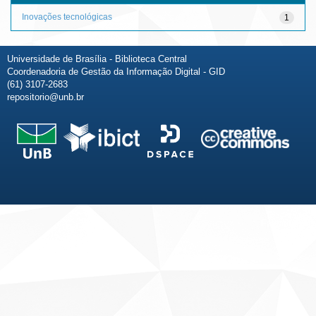
Inovações tecnológicas
1
Universidade de Brasília - Biblioteca Central
Coordenadoria de Gestão da Informação Digital - GID
(61) 3107-2683
repositorio@unb.br
Fale conosco
Sobre