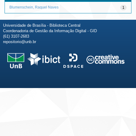
Blumenschein, Raquel Naves
1
Universidade de Brasília - Biblioteca Central
Coordenadoria de Gestão da Informação Digital - GID
(61) 3107-2683
repositorio@unb.br
Fale conosco
Sobre