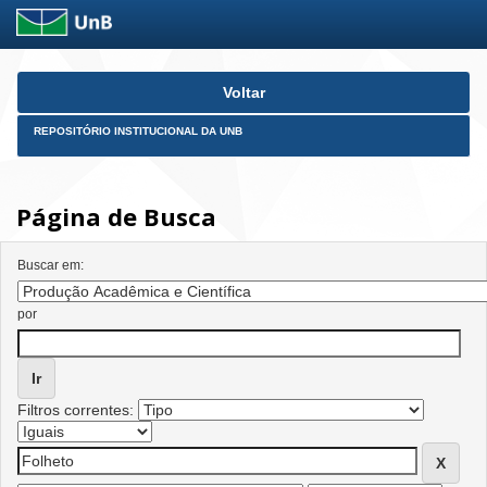
Skip
Voltar
navigation
REPOSITÓRIO INSTITUCIONAL DA UNB
Página de Busca
Buscar em:
por
Filtros correntes: