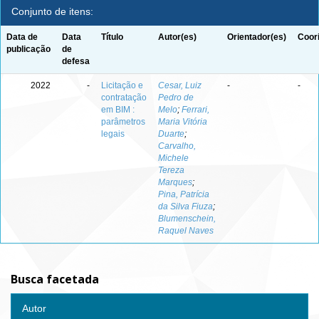
Conjunto de itens:
Data de
Data
Título
Autor(es)
Orientador(es)
Coor
publicação
de
defesa
2022
-
Licitação e
Cesar, Luiz
-
-
contratação
Pedro de
em BIM :
Melo
;
Ferrari,
parâmetros
Maria Vitória
legais
Duarte
;
Carvalho,
Michele
Tereza
Marques
;
Pina, Patrícia
da Silva Fiuza
;
Blumenschein,
Raquel Naves
Busca facetada
Autor