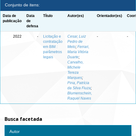
Conjunto de itens:
Data de
Data
Título
Autor(es)
Orientador(es)
Coor
publicação
de
defesa
2022
-
Licitação e
Cesar, Luiz
-
-
contratação
Pedro de
em BIM :
Melo
;
Ferrari,
parâmetros
Maria Vitória
legais
Duarte
;
Carvalho,
Michele
Tereza
Marques
;
Pina, Patrícia
da Silva Fiuza
;
Blumenschein,
Raquel Naves
Busca facetada
Autor