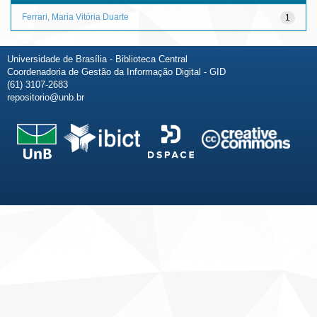
Ferrari, Maria Vitória Duarte
1
Universidade de Brasília - Biblioteca Central
Coordenadoria de Gestão da Informação Digital - GID
(61) 3107-2683
repositorio@unb.br
Fale conosco
Sobre