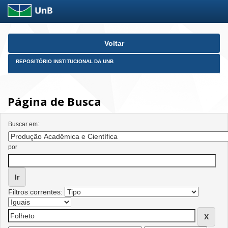
Skip
Voltar
navigation
REPOSITÓRIO INSTITUCIONAL DA UNB
Página de Busca
Buscar em:
por
Filtros correntes: