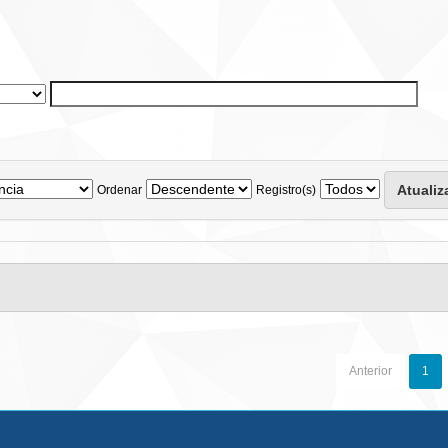
Ordenar
Registro(s)
Anterior
1