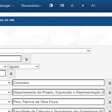
Navegar
Documentos
A-
A
A+
NAL DA UNB