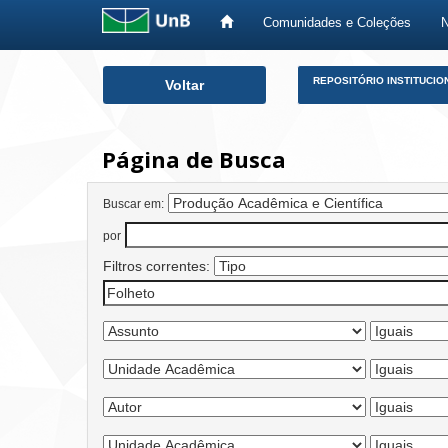
Comunidades e Coleções
Skip
REPOSITÓRIO INSTITUCIO
Voltar
navigation
Página de Busca
Buscar em:
por
Filtros correntes: