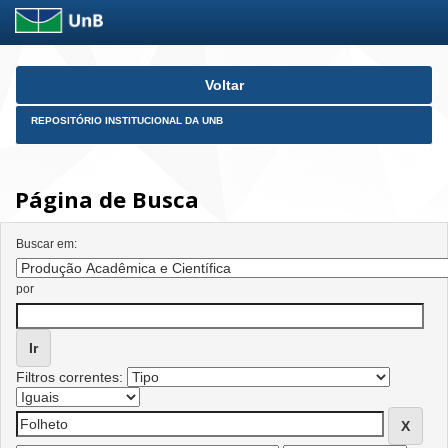
Skip
Voltar
navigation
REPOSITÓRIO INSTITUCIONAL DA UNB
Página de Busca
Buscar em:
por
Filtros correntes: