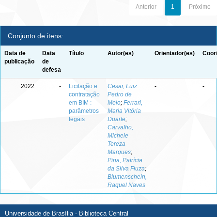
Anterior
1
Próximo
Conjunto de itens:
Data de
Data
Título
Autor(es)
Orientador(es)
Coor
publicação
de
defesa
2022
-
Licitação e
Cesar, Luiz
-
-
contratação
Pedro de
em BIM :
Melo
;
Ferrari,
parâmetros
Maria Vitória
legais
Duarte
;
Carvalho,
Michele
Tereza
Marques
;
Pina, Patrícia
da Silva Fiuza
;
Blumenschein,
Raquel Naves
Universidade de Brasília - Biblioteca Central