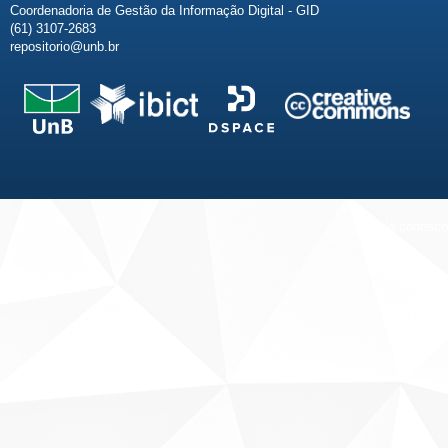
Coordenadoria de Gestão da Informação Digital - GID
(61) 3107-2683
repositorio@unb.br
Fale conosco
Sobre