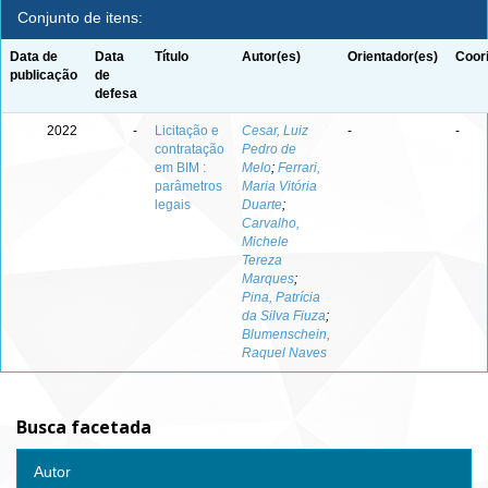
Conjunto de itens:
Data de
Data
Título
Autor(es)
Orientador(es)
Coor
publicação
de
defesa
2022
-
Licitação e
Cesar, Luiz
-
-
contratação
Pedro de
em BIM :
Melo
;
Ferrari,
parâmetros
Maria Vitória
legais
Duarte
;
Carvalho,
Michele
Tereza
Marques
;
Pina, Patrícia
da Silva Fiuza
;
Blumenschein,
Raquel Naves
Busca facetada
Autor