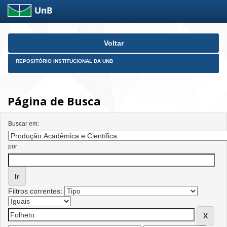
Skip
Voltar
navigation
REPOSITÓRIO INSTITUCIONAL DA UNB
Página de Busca
Buscar em:
por
Filtros correntes: