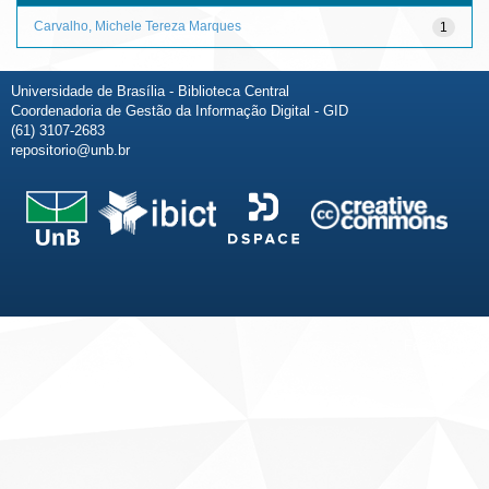
Carvalho, Michele Tereza Marques
1
Universidade de Brasília - Biblioteca Central
Coordenadoria de Gestão da Informação Digital - GID
(61) 3107-2683
repositorio@unb.br
Fale conosco
Sobre