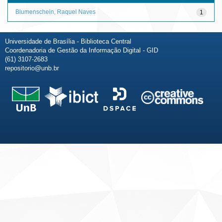
Blumenschein, Raquel Naves
1
Universidade de Brasília - Biblioteca Central
Coordenadoria de Gestão da Informação Digital - GID
(61) 3107-2683
repositorio@unb.br
Fale conosco
Sobre