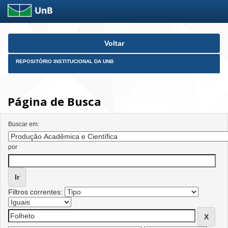
Skip
Voltar
navigation
REPOSITÓRIO INSTITUCIONAL DA UNB
Página de Busca
Buscar em:
por
Filtros correntes: