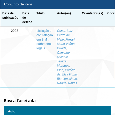
Conjunto de itens:
Data de
Data
Título
Autor(es)
Orientador(es)
Coor
publicação
de
defesa
2022
-
Licitação e
Cesar, Luiz
-
-
contratação
Pedro de
em BIM :
Melo
;
Ferrari,
parâmetros
Maria Vitória
legais
Duarte
;
Carvalho,
Michele
Tereza
Marques
;
Pina, Patrícia
da Silva Fiuza
;
Blumenschein,
Raquel Naves
Busca facetada
Autor