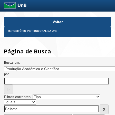
Skip
Voltar
navigation
REPOSITÓRIO INSTITUCIONAL DA UNB
Página de Busca
Buscar em:
por
Filtros correntes: