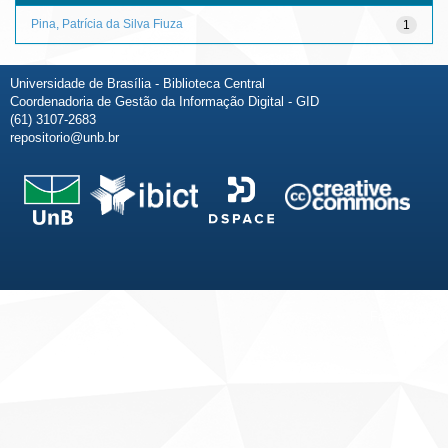
Pina, Patrícia da Silva Fiuza
1
Universidade de Brasília - Biblioteca Central
Coordenadoria de Gestão da Informação Digital - GID
(61) 3107-2683
repositorio@unb.br
Fale conosco
Sobre