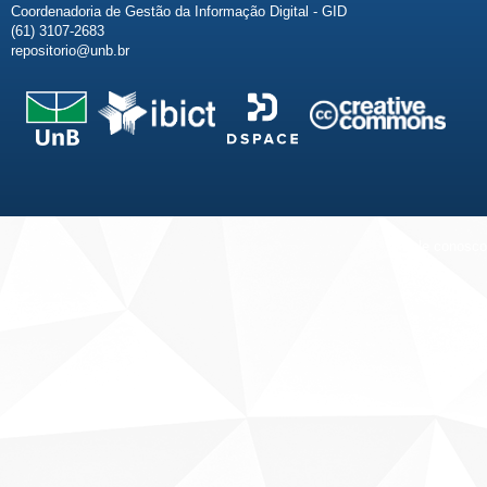
Coordenadoria de Gestão da Informação Digital - GID
(61) 3107-2683
repositorio@unb.br
Fale conosco
Sobre