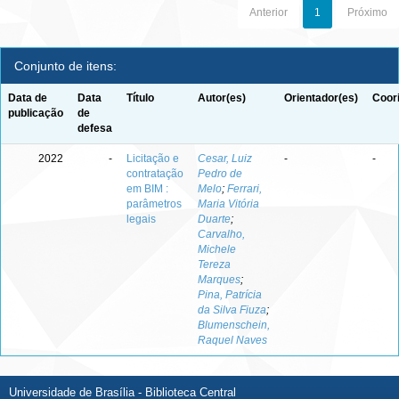
Anterior
1
Próximo
Conjunto de itens:
Data de
Data
Título
Autor(es)
Orientador(es)
Coor
publicação
de
defesa
2022
-
Licitação e
Cesar, Luiz
-
-
contratação
Pedro de
em BIM :
Melo
;
Ferrari,
parâmetros
Maria Vitória
legais
Duarte
;
Carvalho,
Michele
Tereza
Marques
;
Pina, Patrícia
da Silva Fiuza
;
Blumenschein,
Raquel Naves
Universidade de Brasília - Biblioteca Central