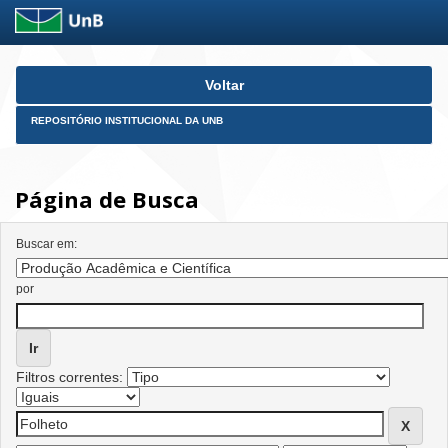
Skip
Voltar
navigation
REPOSITÓRIO INSTITUCIONAL DA UNB
Página de Busca
Buscar em:
por
Filtros correntes: