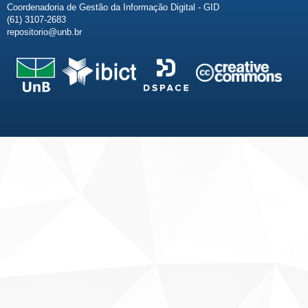
Coordenadoria de Gestão da Informação Digital - GID
(61) 3107-2683
repositorio@unb.br
Fale conosco
Sobre