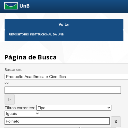
Skip
Voltar
navigation
REPOSITÓRIO INSTITUCIONAL DA UNB
Página de Busca
Buscar em:
por
Filtros correntes: