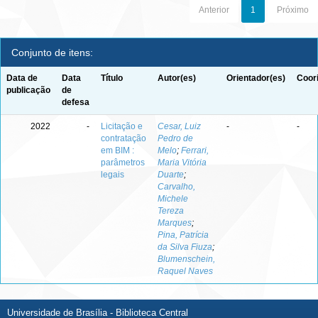
Anterior
1
Próximo
Conjunto de itens:
Data de
Data
Título
Autor(es)
Orientador(es)
Coor
publicação
de
defesa
2022
-
Licitação e
Cesar, Luiz
-
-
contratação
Pedro de
em BIM :
Melo
;
Ferrari,
parâmetros
Maria Vitória
legais
Duarte
;
Carvalho,
Michele
Tereza
Marques
;
Pina, Patrícia
da Silva Fiuza
;
Blumenschein,
Raquel Naves
Universidade de Brasília - Biblioteca Central