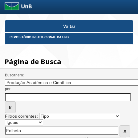
Skip
Voltar
navigation
REPOSITÓRIO INSTITUCIONAL DA UNB
Página de Busca
Buscar em:
por
Filtros correntes: