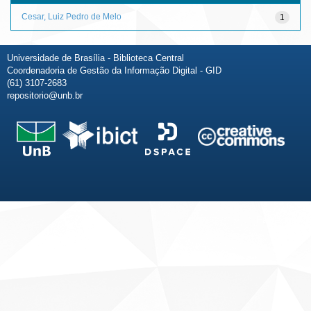
Cesar, Luiz Pedro de Melo
1
Universidade de Brasília - Biblioteca Central
Coordenadoria de Gestão da Informação Digital - GID
(61) 3107-2683
repositorio@unb.br
Fale conosco
Sobre