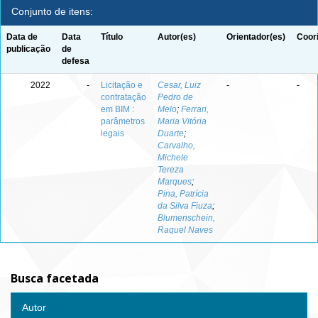
Conjunto de itens:
Data de
Data
Título
Autor(es)
Orientador(es)
Coor
publicação
de
defesa
2022
-
Licitação e
Cesar, Luiz
-
-
contratação
Pedro de
em BIM :
Melo
;
Ferrari,
parâmetros
Maria Vitória
legais
Duarte
;
Carvalho,
Michele
Tereza
Marques
;
Pina, Patrícia
da Silva Fiuza
;
Blumenschein,
Raquel Naves
Busca facetada
Autor