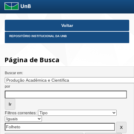
Skip
Voltar
navigation
REPOSITÓRIO INSTITUCIONAL DA UNB
Página de Busca
Buscar em:
por
Filtros correntes: