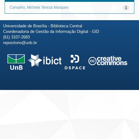
Carvalho, Michele Tereza Marques
1
Universidade de Brasília - Biblioteca Central
Coordenadoria de Gestão da Informação Digital - GID
(61) 3107-2683
repositorio@unb.br
Fale conosco
Sobre