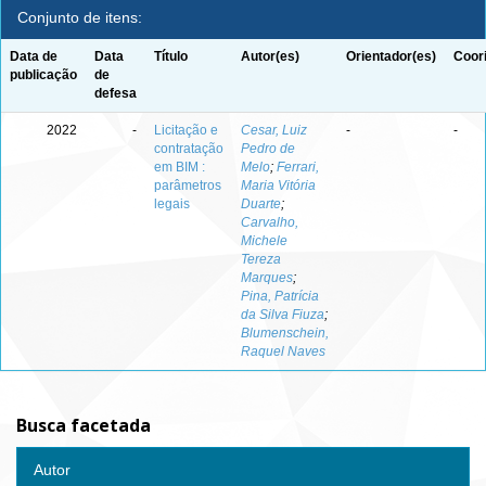
Conjunto de itens:
Data de
Data
Título
Autor(es)
Orientador(es)
Coor
publicação
de
defesa
2022
-
Licitação e
Cesar, Luiz
-
-
contratação
Pedro de
em BIM :
Melo
;
Ferrari,
parâmetros
Maria Vitória
legais
Duarte
;
Carvalho,
Michele
Tereza
Marques
;
Pina, Patrícia
da Silva Fiuza
;
Blumenschein,
Raquel Naves
Busca facetada
Autor