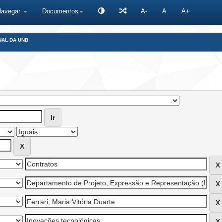
Navegar
Documentos
A-
A
A+
NAL DA UNB