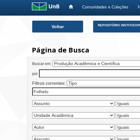
Comunidades e Coleções
Skip
REPOSITÓRIO INSTITUCIO
Voltar
navigation
Página de Busca
Buscar em:
por
Filtros correntes: