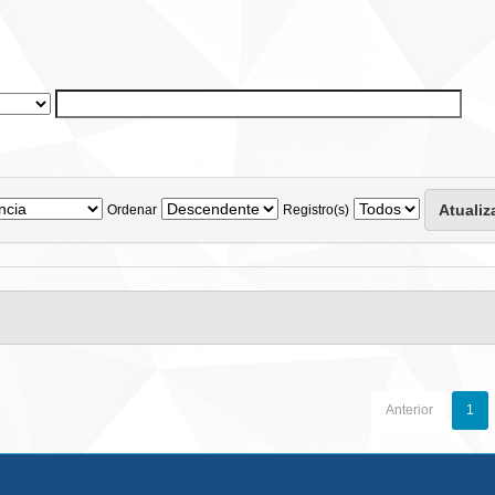
Ordenar
Registro(s)
Anterior
1