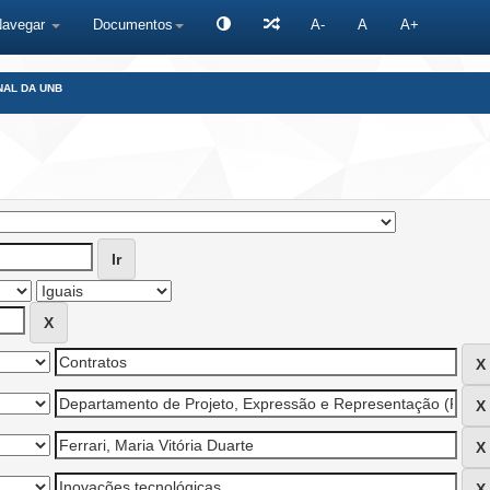
Navegar
Documentos
A-
A
A+
NAL DA UNB