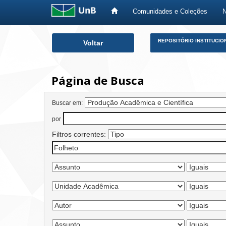
Comunidades e Coleções
Skip
REPOSITÓRIO INSTITUCIO
Voltar
navigation
Página de Busca
Buscar em:
por
Filtros correntes: