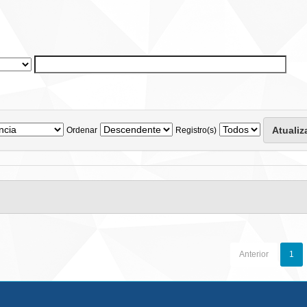
Ordenar
Registro(s)
Anterior
1