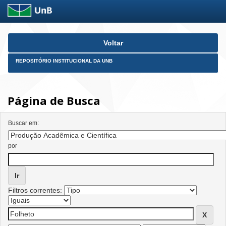
Skip
Voltar
navigation
REPOSITÓRIO INSTITUCIONAL DA UNB
Página de Busca
Buscar em:
por
Filtros correntes: