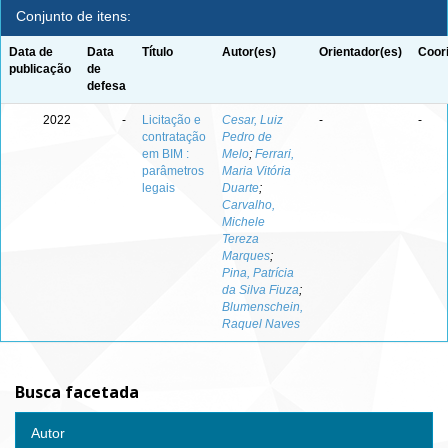
Conjunto de itens:
Data de
Data
Título
Autor(es)
Orientador(es)
Coor
publicação
de
defesa
2022
-
Licitação e
Cesar, Luiz
-
-
contratação
Pedro de
em BIM :
Melo
;
Ferrari,
parâmetros
Maria Vitória
legais
Duarte
;
Carvalho,
Michele
Tereza
Marques
;
Pina, Patrícia
da Silva Fiuza
;
Blumenschein,
Raquel Naves
Busca facetada
Autor