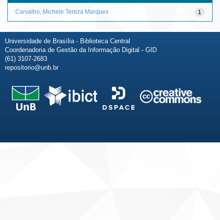
Carvalho, Michele Tereza Marques
1
Universidade de Brasília - Biblioteca Central
Coordenadoria de Gestão da Informação Digital - GID
(61) 3107-2683
repositorio@unb.br
Fale conosco
Sobre